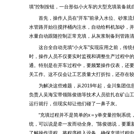
填”控制按钮，一台形似小火车的大型充填装备就
首先，操作人员在“开车”前录入水位、砂浆流
水管路开始往搅拌桶内注水，自动给料机加砂，
水量自动跟随控制正常充填，从灰浆制备到管路清
这台全自动充填“小火车”实现应用之前，传统作
时，操作人员不仅要实时监视和调整生产过程中
通。特别是在开车过程中，要频繁操作仪表，还
关工作。这不仅会让工艺质量大打折扣，还存在
为解决这些难题，从2019年起，金川集团信息
负责人吴海宝带领陈俊德等技术人员驻扎在矿山
运行就行，但现实却让他们碰了一鼻子灰。
“充填过程并不是简单的x＝y单变量控制系统，
统，可以说是牵一发而动全身。”陈俊德说，要重
了解操作流程，将程序植入设备，确保充填过程