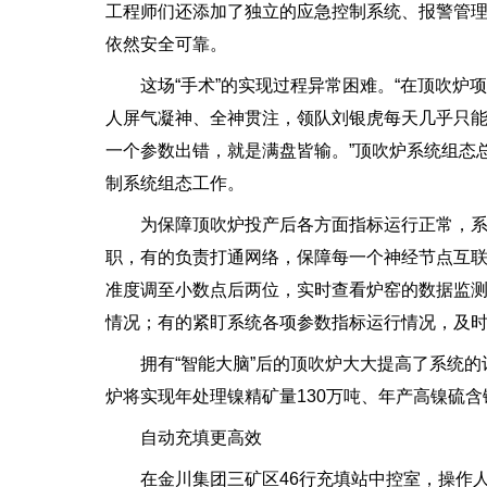
工程师们还添加了独立的应急控制系统、报警管
依然安全可靠。
这场“手术”的实现过程异常困难。“在顶吹炉项
人屏气凝神、全神贯注，领队刘银虎每天几乎只能
一个参数出错，就是满盘皆输。”顶吹炉系统组态
制系统组态工作。
为保障顶吹炉投产后各方面指标运行正常，系
职，有的负责打通网络，保障每一个神经节点互
准度调至小数点后两位，实时查看炉窑的数据监
情况；有的紧盯系统各项参数指标运行情况，及
拥有“智能大脑”后的顶吹炉大大提高了系统的计
炉将实现年处理镍精矿量130万吨、年产高镍硫含镍
自动充填更高效
在金川集团三矿区46行充填站中控室，操作人