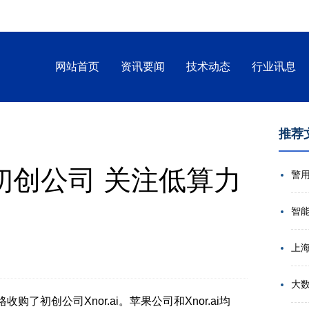
网站首页
资讯要闻
技术动态
行业讯息
推荐
初创公司 关注低算力
智
大
了初创公司Xnor.ai。苹果公司和Xnor.ai均