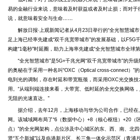
易的金融行业来说，意味着及时获益或者及时止损；而对于
说，就意味着安全与生命……
解放日报·上观新闻记者从4月23日举行的“全光智慧城市
足上海已经率先建成“双千兆宽带城市”的发展基础，以F5
构建“1毫秒”时延圈，助力上海率先建成“全光智慧城市全球第
“全光智慧城市”是5G+千兆光网“双千兆宽带城市”的升
的奥秘在于采用一种名叫“OXC（Optical cross-conn
电到光的调制，存在时延和带宽瓶颈，而采用OXC光交换
用。“从端到端连接来看，大带宽、低时延的全光交换网络
无阻的光速直达。”
据介绍，去年12月，上海移动与华为公司合作，已经在上
网。该城域网布局了“6（数据中心）+8（核心枢纽）+20（
点）”的全光网架构，点位涉及中心城区的东、西、南、北
贤“五个新城”以及临港新片区、长三角一体化示范区（青浦