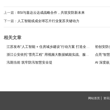
上一篇：
BSI与嘉达云达成战略合作，共筑安防新未来
下一篇：
人工智能或成全球芯片行业复苏关键动力
相关文章
江苏发布“人工智能 + 住房城乡建设”行动方案 打造全国住建领域AI创新发展标杆
初创安防
浙江公安依托“雪亮工程” 用视频大数据赋能实战、服务基层
点亮“智
汛期当前 筑牢防汛智慧安全堤
AI 深
网站首页
资讯