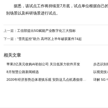
据悉，该试点工作将持续至7月底，试点单位根据自己的
别场景以及科研场景进行试点。
上一篇：
工信部提出5G赋能产业数字化三大指标
下一篇：
“雪亮监控”助力 高坪区上半年破获案件74起
相关文章
苹果2亿美元收购AI初创公司 关注低算力软件开发
步态识别
8月智慧公路新闻精选
以视觉技
2020年经济形势总体谨慎乐观 安防这几点机遇值得期待
详解 5