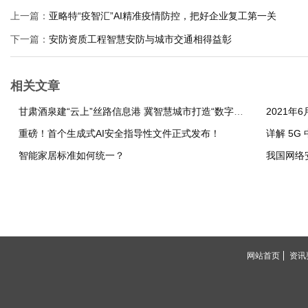
上一篇：
亚略特“疫智汇”AI精准疫情防控，把好企业复工第一关
下一篇：
安防资质工程智慧安防与城市交通相得益彰
相关文章
甘肃酒泉建“云上”丝路信息港 冀智慧城市打造“数字飞天”
2021年
重磅！首个生成式AI安全指导性文件正式发布！
详解 5
智能家居标准如何统一？
我国网络
网站首页
资讯