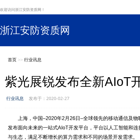
欢迎访问浙江安防资质网！
浙江安防资质网
s
首页
>>
行业讯息
紫光展锐发布全新AIoT
行业讯息
发布于：2020-02-27
上海，中国–2020年2月26日–全球领先的移动通信
发布面向未来的一站式AIoT开发平台，平台以人工智能和
与生态，满足不断增长的算力需求和不同的场景开发需求。